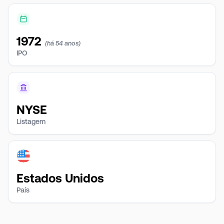
1972
(há 54 anos)
IPO
NYSE
Listagem
Estados Unidos
País