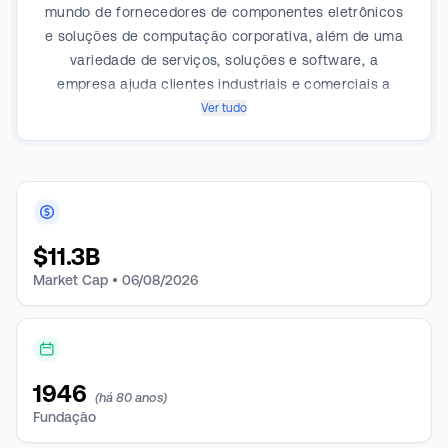
mundo de fornecedores de componentes eletrônicos
e soluções de computação corporativa, além de uma
variedade de serviços, soluções e software, a
empresa ajuda clientes industriais e comerciais a
lançar produtos, reduzir o tempo de comercialização
Ver tudo
e aumentar sua competitividade geral. A empresa tem
dois segmentos de negócios: componentes e
soluções de computação corporativa.
$
11.3B
Market Cap •
06/08/2026
1946
(há 80 anos)
Fundação