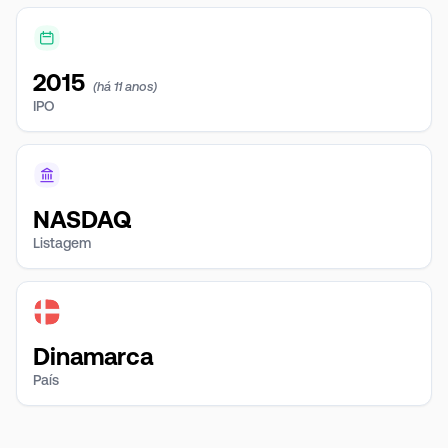
2015
(há 11 anos)
IPO
NASDAQ
Listagem
Dinamarca
País