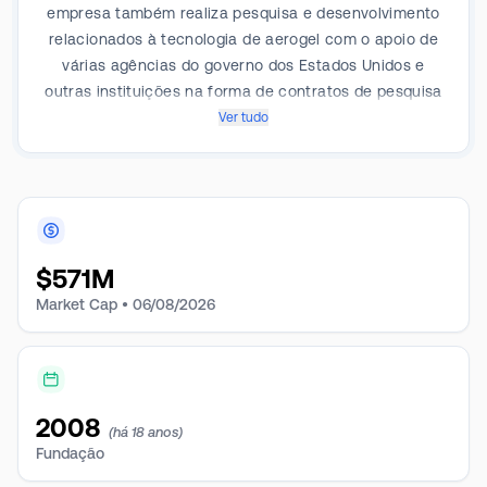
empresa também realiza pesquisa e desenvolvimento
relacionados à tecnologia de aerogel com o apoio de
várias agências do governo dos Estados Unidos e
outras instituições na forma de contratos de pesquisa
e desenvolvimento. Atua em dois segmentos: Energia
Ver tudo
Industrial e Barreira Térmica. Geograficamente, opera
nos EUA e está presente em outros países
internacionais. Ela gera a maior parte de sua receita
no segmento Energy Industrial e no mercado dos EUA.
Alguns de seus produtos incluem Pyrogel XTE,
$
571M
Cryogel Z, Spaceloft Subsea e outros.
Market Cap •
06/08/2026
2008
(há 18 anos)
Fundação