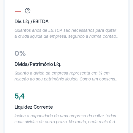
soluções de fabricação de semicondutores, que incluem
—
consumíveis, equipamentos e serviços para polimento, corte
e limpeza de pastilhas. A maior parte da receita vem dos
Dív. Líq./EBITDA
Estados Unidos.
Quantos anos de EBITDA são necessários para quitar
a dívida líquida da empresa, segundo a norma contábil
oficial IFRS16. Como um consenso de mercado,
aceita-se um valor de até 3 anos de alavancagem
0%
para a maioria das empresas.
Dívida/Patrimônio Líq.
Quanto a dívida da empresa representa em % em
relação ao seu patrimônio líquido. Como um consenso
de mercado, aceita-se um valor menor ou igual a 1,
acima disso a alavancagem pode acabar prejudicando
5,4
o resultado final em algum momento.
Liquidez Corrente
Indica a capacidade de uma empresa de quitar todas
suas dívidas de curto prazo. Na teoria, nada mais é do
que a relação entre os valores previstos de entrada