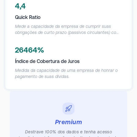
em caixa e também de saída num prazo de até 12
4,4
meses.
Quick Ratio
Mede a capacidade da empresa de cumprir suas
obrigações de curto prazo (passivos circulantes) com
seus ativos mais líquidos (ativos que podem ser
convertidos rapidamente em dinheiro).
26464%
Índice de Cobertura de Juros
Medida da capacidade de uma empresa de honrar o
pagamento de suas dívidas.
Premium
Destrave 100% dos dados e tenha acesso