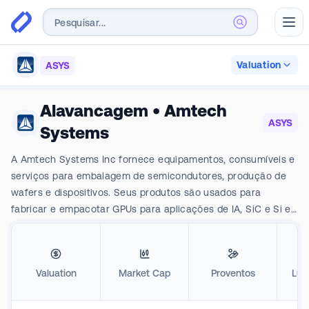
Abr
Valuation
ASYS
Alavancagem
•
Amtech
ASYS
Systems
A Amtech Systems Inc fornece equipamentos, consumíveis e
serviços para embalagem de semicondutores, produção de
wafers e dispositivos. Seus produtos são usados para
fabricar e empacotar GPUs para aplicações de IA, SiC e Si e
outros dispositivos ópticos, analógicos e digitais, e são
vendidos para empresas de embalagem de semicondutores,
montagem eletrônica e fabricação de dispositivos. Ela opera
Valuation
Market Cap
Proventos
Luc
em dois segmentos: soluções de processamento térmico,
que incluem equipamentos de refluxo, fornos de alta
temperatura e fornos de difusão com receita máxima; e