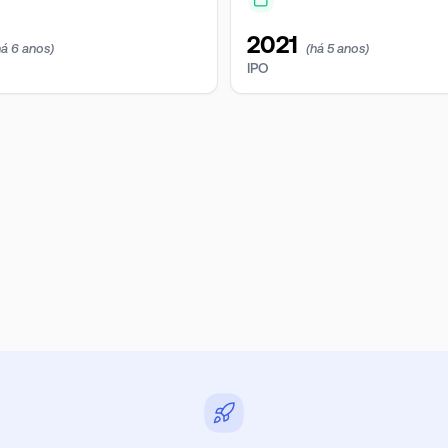
2021
há 6 anos)
(há 5 anos)
IPO