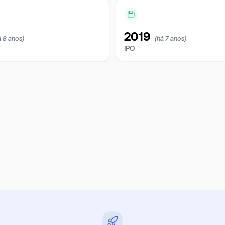
2019
á 8 anos)
(há 7 anos)
IPO