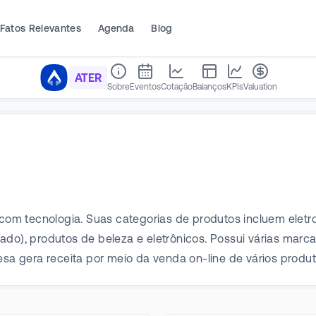
Fatos Relevantes
Agenda
Blog
ATER
Sobre
Eventos
Cotação
Balanços
KPIs
Valuation
m tecnologia. Suas categorias de produtos incluem eletrod
ado), produtos de beleza e eletrônicos. Possui várias marc
resa gera receita por meio da venda on-line de vários prod