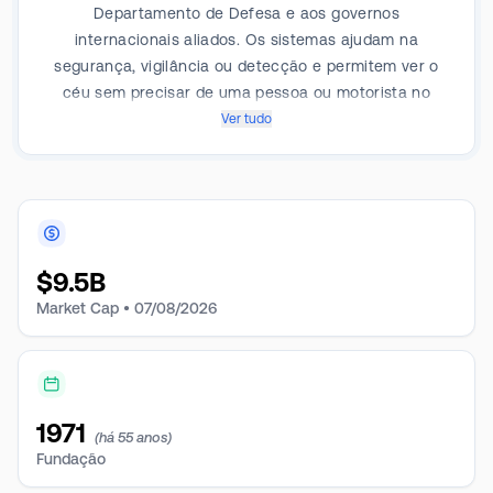
Departamento de Defesa e aos governos
internacionais aliados. Os sistemas ajudam na
segurança, vigilância ou detecção e permitem ver o
céu sem precisar de uma pessoa ou motorista no
céu. A empresa fornece tecnologia de defesa com
Ver tudo
recursos integrados em ar, terra, mar, espaço e
cibersegurança. Desenvolve e implementa sistemas
autônomos, de precisão, tecnologias anti-UAS,
plataformas espaciais, sistemas de energia dirigida e
capacidades de guerra cibernética e eletrônica. Atua
$
9.5B
em três segmentos: UxS, LMS, MW.
Market Cap •
07/08/2026
1971
(há 55 anos)
Fundação