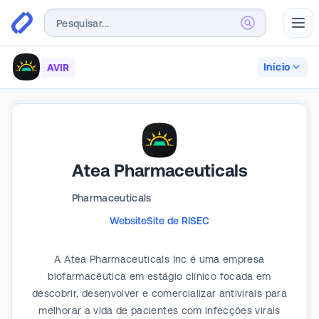
Abr
Início
AVIR
Atea Pharmaceuticals
Pharmaceuticals
Website
Site de RI
SEC
A Atea Pharmaceuticals Inc é uma empresa
biofarmacêutica em estágio clínico focada em
descobrir, desenvolver e comercializar antivirais para
melhorar a vida de pacientes com infecções virais