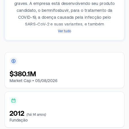
graves. A empresa está desenvolvendo seu produto
candidato, o bemnifosbuvir, para o tratamento da
COVID-19, a doença causada pela infecção pelo
SARS-CoV-2 e suas variantes, e também
desenvolvendo o bemnifosbuvir em combinação com
Ver tudo
o ruzasvir para o tratamento da hepatite C (HCV).
$
380.1M
Market Cap •
05/08/2026
2012
(há 14 anos)
Fundação