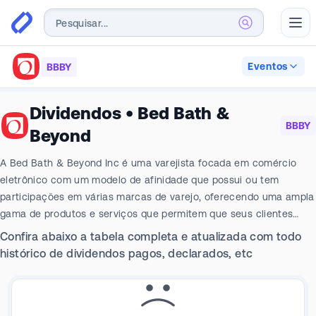
Abr
Eventos
BBBY
Dividendos
•
Bed Bath &
BBBY
Beyond
A Bed Bath & Beyond Inc é uma varejista focada em comércio
eletrônico com um modelo de afinidade que possui ou tem
participações em várias marcas de varejo, oferecendo uma ampla
gama de produtos e serviços que permitem que seus clientes
melhorem o dia a dia com qualidade, estilo e valor. Atualmente, a
Confira abaixo a tabela completa e atualizada com todo
empresa possui Bed Bath & Beyond, Overstock, buybuy BABY e
histórico de dividendos pagos, declarados, etc
outras marcas e sites, além de um portfólio de ativos blockchain.