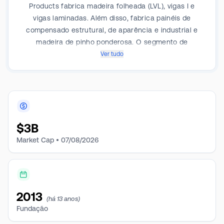
Products fabrica madeira folheada (LVL), vigas I e
vigas laminadas. Além disso, fabrica painéis de
compensado estrutural, de aparência e industrial e
madeira de pinho ponderosa. O segmento de
Distribuição de Materiais de Construção atua na
Ver tudo
distribuição de vários materiais de construção,
incluindo OSB, madeira compensada e madeira; itens
de linha geral, como revestimento, decks compostos,
portas e marcenaria, produtos metálicos, coberturas
e isolamento; e EWP, entre outros. A maior parte de
$
3B
sua receita vem do segmento de Distribuição de
Material de Construção.
Market Cap •
07/08/2026
2013
(há 13 anos)
Fundação