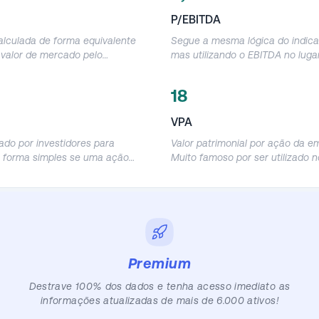
P/EBITDA
alculada de forma equivalente
Segue a mesma lógica do indica
o valor de mercado pelo
mas utilizando o EBITDA no luga
o dos últimos 12 meses.
receita líquida. Demonstra a rel
 o quanto a empresa vale em
o valor de mercado da empresa 
18
ua receita anual.
operacional.
VPA
zado por investidores para
Valor patrimonial por ação da e
de forma simples se uma ação
Muito famoso por ser utilizado n
u barata, mas deve ser utilizado
P/VPA, mas que deve ser utiliza
cuidado, pois acaba tendo
cautela, já que o patrimônio con
torções por causa do lucro
empresas acaba sendo muito dis
ntábil. Demonstra em quanto
estidor provavelmente obterá o
 seu investimento de acordo
o da empresa.
Premium
Destrave 100% dos dados e tenha acesso imediato as
informações atualizadas de mais de 6.000 ativos!