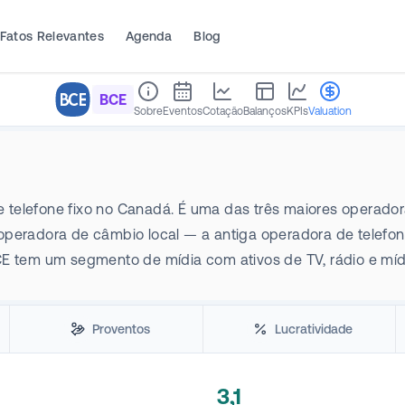
Fatos Relevantes
Agenda
Blog
BCE
Sobre
Eventos
Cotação
Balanços
KPIs
Valuation
o e telefone fixo no Canadá. É uma das três maiores operad
operadora de câmbio local — a antiga operadora de telefon
E tem um segmento de mídia com ativos de TV, rádio e mídia
Proventos
Lucratividade
3,1