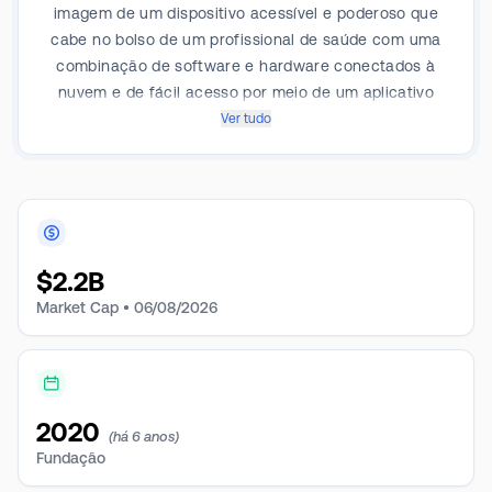
imagem de um dispositivo acessível e poderoso que
cabe no bolso de um profissional de saúde com uma
combinação de software e hardware conectados à
nuvem e de fácil acesso por meio de um aplicativo
móvel. A empresa permite a aplicação prática de
Ver tudo
informações de ultrassom no fluxo clínico. O Butterfly
iQ+ é um aparelho de ultrassom que permite imagens
de todo o corpo em uma única sonda de mão usando
semicondutores. Com sua interface pequena, portátil,
barata e simples.
$
2.2B
Market Cap •
06/08/2026
2020
(há 6 anos)
Fundação