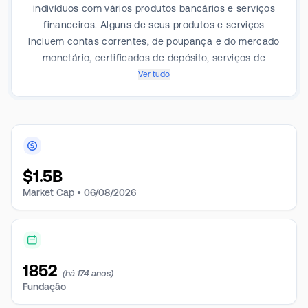
indivíduos com vários produtos bancários e serviços
financeiros. Alguns de seus produtos e serviços
incluem contas correntes, de poupança e do mercado
monetário, certificados de depósito, serviços de
tesouraria e gestão de caixa, empréstimos comerciais
Ver tudo
e industriais, empréstimos imobiliários comerciais,
hipotecas residenciais, empréstimos para aquisição,
construção e desenvolvimento, serviços bancários
on-line e serviços fiduciários. A empresa atua em um
único segmento, o Community Banking.
$
1.5B
Market Cap •
06/08/2026
1852
(há 174 anos)
Fundação