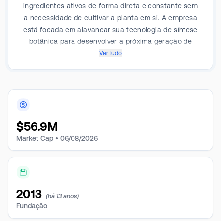
ingredientes ativos de forma direta e constante sem
a necessidade de cultivar a planta em si. A empresa
está focada em alavancar sua tecnologia de síntese
botânica para desenvolver a próxima geração de
soluções terapêuticas clínicas e científicas, em dois
Ver tudo
setores de negócios: produtos nutracêuticos de
saúde e bem-estar, como suplementos dietéticos, e o
desenvolvimento de APIs baseados em células
vegetais com foco em indicações médicas
específicas.
$
56.9M
Market Cap •
06/08/2026
2013
(há 13 anos)
Fundação