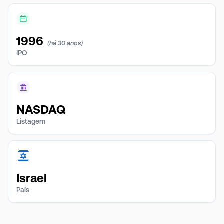
1996
(há 30 anos)
IPO
NASDAQ
Listagem
Israel
País