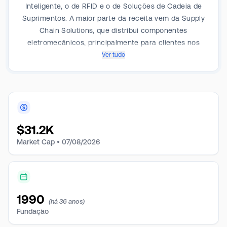
Inteligente, o de RFID e o de Soluções de Cadeia de
Suprimentos. A maior parte da receita vem da Supply
Chain Solutions, que distribui componentes
eletromecânicos, principalmente para clientes nos
setores aeroespacial, de defesa e outros, e é
Ver tudo
fornecedora de serviços para clientes de aviação que
buscam uma solução abrangente para suas
necessidades. Geograficamente, a maior parte de sua
receita vem de Israel.
$
31.2K
Market Cap •
07/08/2026
1990
(há 36 anos)
Fundação