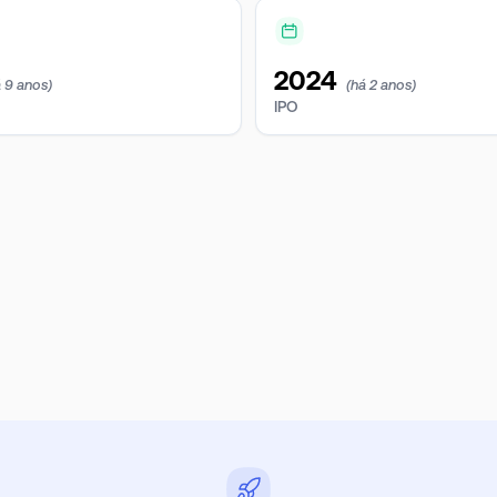
2024
á 9 anos)
(há 2 anos)
IPO