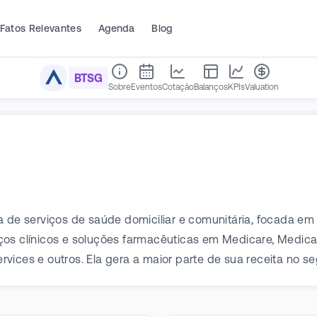
Fatos Relevantes
Agenda
Blog
BTSG
Sobre
Eventos
Cotação
Balanços
KPIs
Valuation
a de serviços de saúde domiciliar e comunitária, focada e
ços clínicos e soluções farmacêuticas em Medicare, Medic
rvices e outros. Ela gera a maior parte de sua receita no 