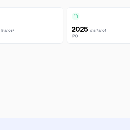
2025
á 9 anos)
(há 1 ano)
IPO