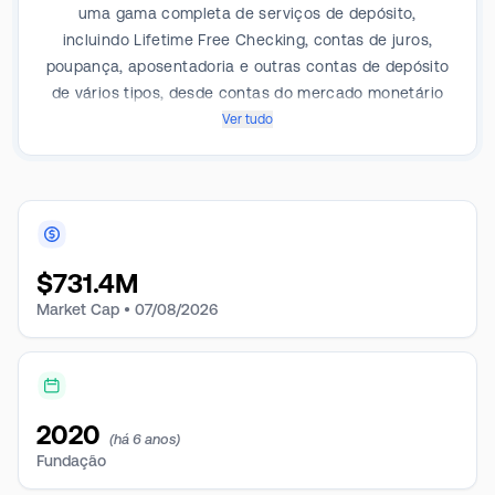
uma gama completa de serviços de depósito,
incluindo Lifetime Free Checking, contas de juros,
poupança, aposentadoria e outras contas de depósito
de vários tipos, desde contas do mercado monetário
até CDs de longo prazo. O Banco oferece
Ver tudo
empréstimos comerciais e de consumo. O Banco
também cria e detém empréstimos hipotecários fixos
e variáveis e oferece linhas de crédito imobiliário a
seus clientes.
$
731.4M
Market Cap •
07/08/2026
2020
(há 6 anos)
Fundação