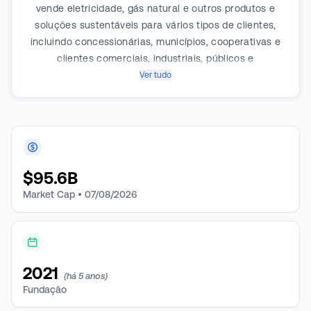
vende eletricidade, gás natural e outros produtos e
soluções sustentáveis para vários tipos de clientes,
incluindo concessionárias, municípios, cooperativas e
clientes comerciais, industriais, públicos e
residenciais em mercados de várias regiões
Ver tudo
geográficas. Seus segmentos operacionais e de
relatórios são Mid-Atlantic, Midwest, New York,
ERCOT e Other Power Regions.
$
95.6B
Market Cap •
07/08/2026
2021
(há 5 anos)
Fundação