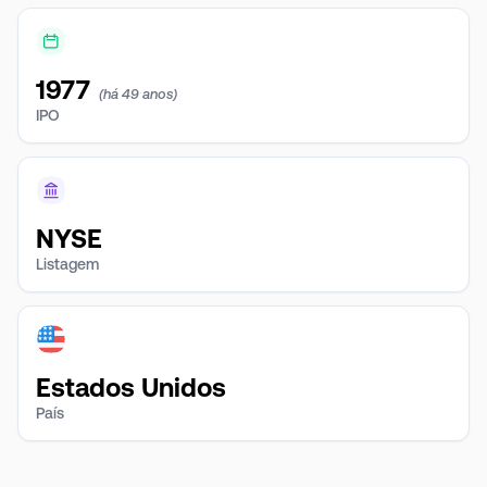
1977
(há 49 anos)
IPO
NYSE
Listagem
Estados Unidos
País