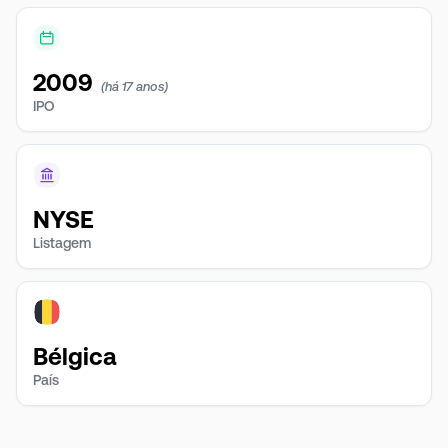
2009
(há 17 anos)
IPO
NYSE
Listagem
Bélgica
País