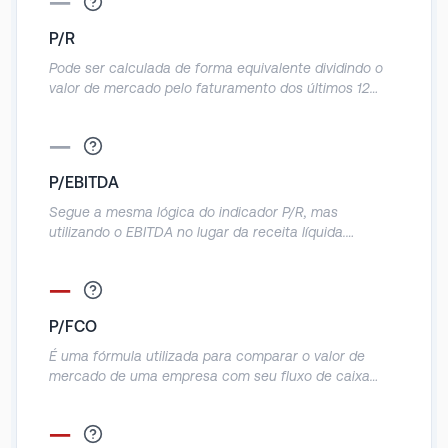
—
Referências: Abaixo de 1: a empresa está sendo
negociada abaixo do quanto vale o seu patrimônio.
P/R
Igual a 1: a empresa está sendo negociada no valor
exato do seu patrimônio. Acima de 1: a empresa está
Pode ser calculada de forma equivalente dividindo o
sendo negociada acima do quanto vale o seu
valor de mercado pelo faturamento dos últimos 12
patrimônio.
meses. Demonstra o quanto a empresa vale em
relação a sua receita anual.
—
P/EBITDA
Segue a mesma lógica do indicador P/R, mas
utilizando o EBITDA no lugar da receita líquida.
Demonstra a relação entre o valor de mercado da
empresa e o seu operacional.
—
P/FCO
É uma fórmula utilizada para comparar o valor de
mercado de uma empresa com seu fluxo de caixa
operacional e informa a quantidade de dinheiro que
ela produz em relação ao preço da ação.
—
Normalmente utilizado em empresas que geram caixa,