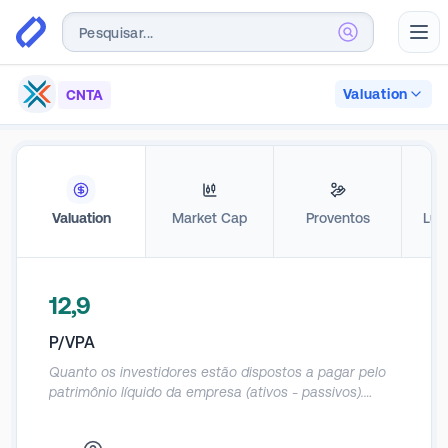
Abr
Valuation
CNTA
Valuation
Market Cap
Proventos
Luc
12,9
P/VPA
Quanto os investidores estão dispostos a pagar pelo
patrimônio líquido da empresa (ativos - passivos).
Deve ser utilizado com cautela, já que o patrimônio
contábil das empresas acaba sendo muito distorcido.