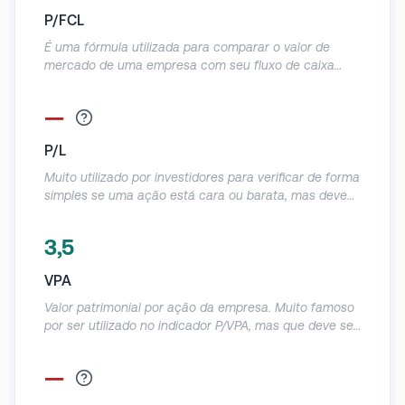
mas que dão prejuízo contábil, dessa forma o FCO
P/FCL
evita essa distorção, como, por exemplo, gastos com
D&A sem efeito caixa.
É uma fórmula utilizada para comparar o valor de
mercado de uma empresa com seu fluxo de caixa
livre e informa a quantidade de dinheiro que ela
realmente produz em relação ao preço da ação. É um
—
indicador parecido com o P/FCO, mas como desconta
o Capex do FCO acaba sendo uma métrica mais
P/L
assertiva em relação a geração real de caixa da
empresa.
Muito utilizado por investidores para verificar de forma
simples se uma ação está cara ou barata, mas deve
ser utilizado com muito cuidado, pois acaba tendo
muitas distorções por causa do lucro líquido contábil.
3,5
Demonstra em quanto anos o investidor
provavelmente obterá o retorno do seu investimento
VPA
de acordo com o lucro da empresa.
Valor patrimonial por ação da empresa. Muito famoso
por ser utilizado no indicador P/VPA, mas que deve ser
utilizado com cautela, já que o patrimônio contábil das
empresas acaba sendo muito distorcido.
—