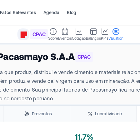
Fatos Relevantes
Agenda
Blog
CPAC
Sobre
Eventos
Cotação
Balanços
KPIs
Valuation
Pacasmayo S.A.A
CPAC
e produz, distribui e vende cimento e materiais relacion
ém produz e vende cal virgem para uso em mineração. A e
e de cimento. Sua principal fábrica de Pacasmayo fica na r
o no nordeste peruano.
Proventos
Lucratividade
11,7%