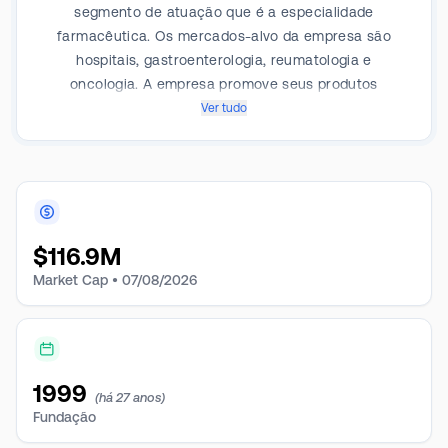
segmento de atuação que é a especialidade
farmacêutica. Os mercados-alvo da empresa são
hospitais, gastroenterologia, reumatologia e
oncologia. A empresa promove seus produtos
aprovados nas divisões de vendas hospitalares, de
Ver tudo
campo e oncologia nos EUA e estabelece uma rede
de parceiros internacionais para registrar e fornecer
medicamentos a pacientes em seus países. A receita
da empresa é derivada da venda de produtos de
marcas farmacêuticas aprovadas pela FDA. Suas
$
116.9M
marcas são Acetadote, Caldolor, Kristalose,
Omeclamox, Sancuso, Vaprisol e Vibativ.
Market Cap •
07/08/2026
1999
(há 27 anos)
Fundação