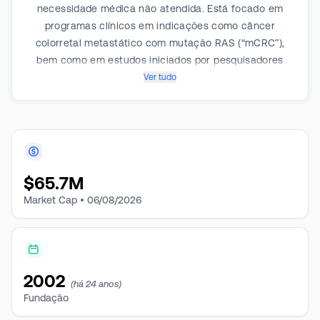
necessidade médica não atendida. Está focado em
programas clínicos em indicações como câncer
colorretal metastático com mutação RAS (“mCRC”),
bem como em estudos iniciados por pesquisadores
em adenocarcinoma ductal pancreático metastático
Ver tudo
(“mpDAC”), câncer de pulmão de células pequenas
(“SCLC”) e câncer de mama triplo negativo (“TNBC”).
Geograficamente, a empresa só opera nos Estados
Unidos.
$
65.7M
Market Cap •
06/08/2026
2002
(há 24 anos)
Fundação