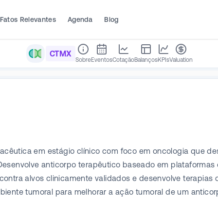
Fatos Relevantes
Agenda
Blog
CTMX
Sobre
Eventos
Cotação
Balanços
KPIs
Valuation
cêutica em estágio clínico com foco em oncologia que de
Desenvolve anticorpo terapêutico baseado em plataformas 
ontra alvos clinicamente validados e desenvolve terapias c
biente tumoral para melhorar a ação tumoral de um anticor