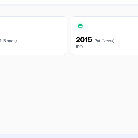
2015
á 16 anos)
(há 11 anos)
IPO