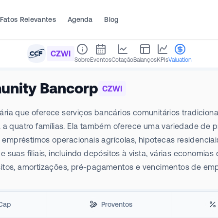
Fatos Relevantes
Agenda
Blog
CZWI
Sobre
Eventos
Cotação
Balanços
KPIs
Valuation
unity Bancorp
CZWI
ia que oferece serviços bancários comunitários tradiciona
a a quatro famílias. Ela também oferece uma variedade de 
, empréstimos operacionais agrícolas, hipotecas residenciais
suas filiais, incluindo depósitos à vista, várias economias
sitos, amortizações, pré-pagamentos e vencimentos de emp
Cap
Proventos