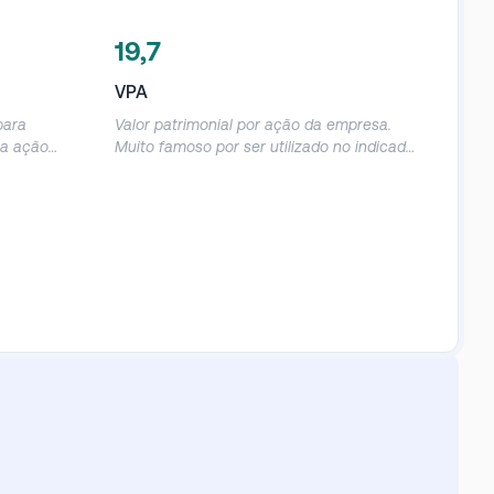
19,7
VPA
para
Valor patrimonial por ação da empresa.
ma ação
Muito famoso por ser utilizado no indicador
r utilizado
P/VPA, mas que deve ser utilizado com
tendo
cautela, já que o patrimônio contábil das
lucro
empresas acaba sendo muito distorcido.
quanto
 obterá o
 acordo