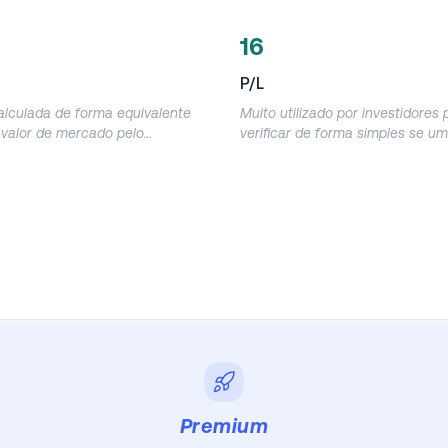
16
P/L
alculada de forma equivalente
Muito utilizado por investidores 
o valor de mercado pelo
verificar de forma simples se u
o dos últimos 12 meses.
está cara ou barata, mas deve se
 o quanto a empresa vale em
com muito cuidado, pois acaba 
ua receita anual.
muitas distorções por causa do 
líquido contábil. Demonstra em 
anos o investidor provavelmente
retorno do seu investimento de
com o lucro da empresa.
Premium