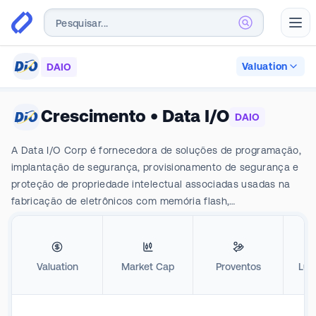
Abr
Valuation
DAIO
Crescimento
•
Data I/O
DAIO
A Data I/O Corp é fornecedora de soluções de programação,
implantação de segurança, provisionamento de segurança e
proteção de propriedade intelectual associadas usadas na
fabricação de eletrônicos com memória flash,
microcontroladores e dispositivos inteligentes baseados em
memória flash, bem como dispositivos de elementos seguros,
dispositivos de autenticação e microcontroladores seguros.
Valuation
Market Cap
Proventos
Luc
Tem como foco o design, fabricação e venda de sistemas de
programação usados por designers e fabricantes de
produtos eletrônicos. Tem presença geográfica nos Estados