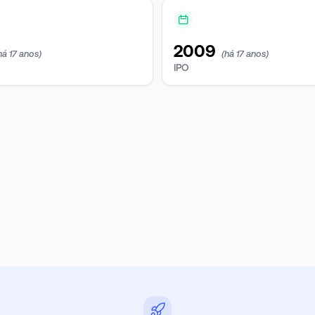
2009
há 17 anos)
(há 17 anos)
IPO