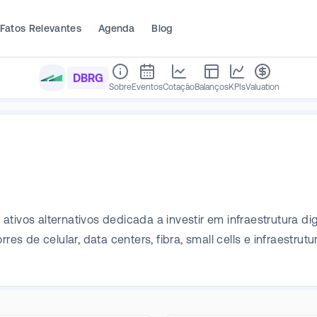
Fatos Relevantes
Agenda
Blog
DBRG
Sobre
Eventos
Cotação
Balanços
KPIs
Valuation
tivos alternativos dedicada a investir em infraestrutura di
res de celular, data centers, fibra, small cells e infraestru