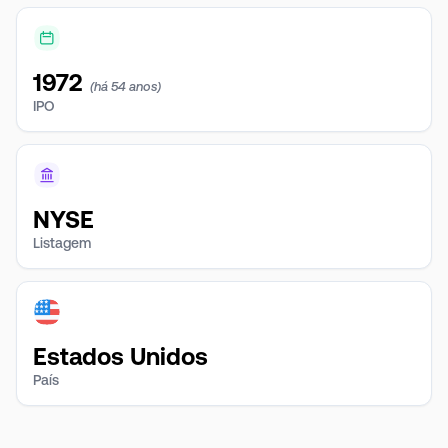
1972
(há 54 anos)
IPO
NYSE
Listagem
Estados Unidos
País