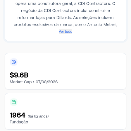
opera uma construtora geral, a CDI Contractors. O
negócio da CDI Contractors inclui construir e
reformar lojas para Dillards. As seleções incluem
produtos exclusivos da marca, como Antonio Melani,
Gianni Bini, Daniel Cremieux, Roundtree & Yorke e
Ver tudo
produtos de marca própria, entre outros. A empresa
atua em dois segmentos de negócios: Varejo e
Construção. O segmento de Operações de Varejo
gera receita máxima para a empresa.
$
9.6B
Market Cap •
07/08/2026
1964
(há 62 anos)
Fundação