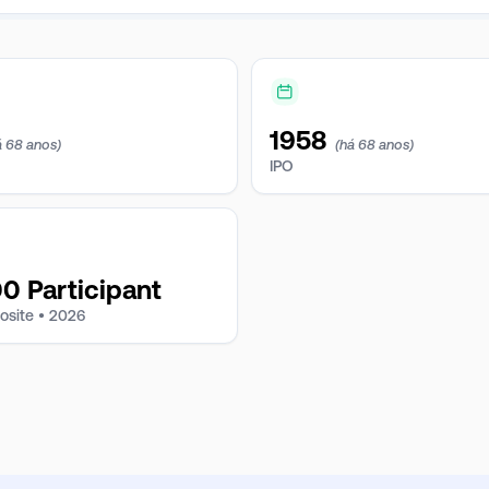
1958
á 68 anos)
(há 68 anos)
IPO
 Participant
osite •
2026