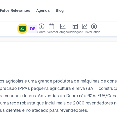
Fatos Relevantes
Agenda
Blog
DE
Sobre
Eventos
Cotação
Balanços
KPIs
Valuation
tos agrícolas e uma grande produtora de máquinas de cons
recisão (PPA), pequena agricultura e relva (SAT), construção 
gera vendas e lucros. As vendas da Deere são 60% EUA/Cana
ma rede robusta que inclui mais de 2.000 revendedores n
eus clientes e no atacado para revendedores.