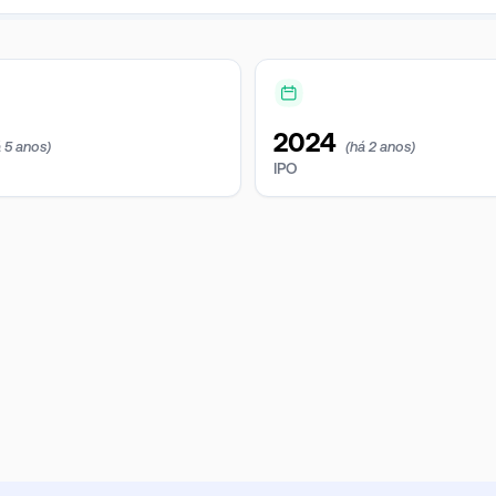
2024
á 5 anos)
(há 2 anos)
IPO