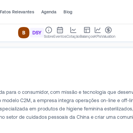
Fatos Relevantes
Agenda
Blog
B
DSY
Sobre
Eventos
Cotação
Balanços
KPIs
Valuation
da para o consumidor, com missão e tecnologia que desenvol
modelo C2M, a empresa integra operações on-line e off-lin
specializada em produtos de higiene feminina esterilizados,
s no setor de cuidados pessoais da China e criar uma com