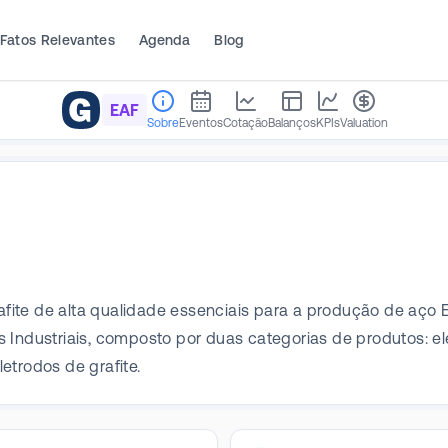
Fatos Relevantes
Agenda
Blog
EAF
Sobre
Eventos
Cotação
Balanços
KPIs
Valuation
rafite de alta qualidade essenciais para a produção de aço E
 Industriais, composto por duas categorias de produtos: el
etrodos de grafite.