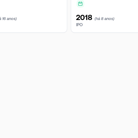
2018
á 16 anos)
(há 8 anos)
IPO