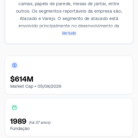
camas, papéis de parede, mesas de jantar, entre
outros. Os segmentos reportáveis da empresa são;
Atacado e Varejo. O segmento de atacado está
envolvido principalmente no desenvolvimento da
marca Ethan Allen e engloba todos os aspectos de
Ver tudo
design, fabricação, fornecimento, marketing, venda e
distribuição de móveis e acentos. O segmento de
varejo, que gera receita máxima, vende móveis e
acessórios a clientes por meio de centros de design
operados pela empresa. Geograficamente, obtém
$
614M
receita chave dos EUA e o resto de outras regiões.
Market Cap •
05/08/2026
1989
(há 37 anos)
Fundação