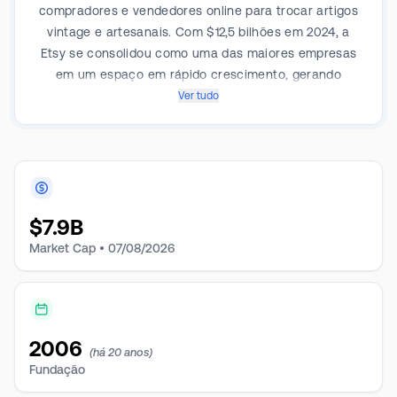
compradores e vendedores online para trocar artigos
vintage e artesanais. Com $12,5 bilhões em 2024, a
Etsy se consolidou como uma das maiores empresas
em um espaço em rápido crescimento, gerando
receita com taxas de listagem, comissões sobre itens
Ver tudo
vendidos, serviços de publicidade, processamento de
pagamentos e etiquetas de envio. A empresa conecta
cerca de 95 milhões de compradores e 8 milhões de
vendedores em seus mercados: Etsy e Depop
(revenda de roupas).
$
7.9B
Market Cap •
07/08/2026
2006
(há 20 anos)
Fundação