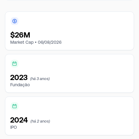
$
26M
Market Cap •
06/08/2026
2023
(há 3 anos)
Fundação
2024
(há 2 anos)
IPO