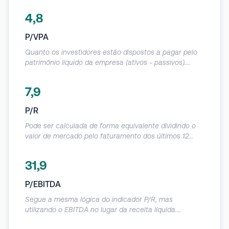
4,8
P/VPA
Quanto os investidores estão dispostos a pagar pelo
patrimônio líquido da empresa (ativos - passivos).
Deve ser utilizado com cautela, já que o patrimônio
contábil das empresas acaba sendo muito distorcido.
7,9
Referências: Abaixo de 1: a empresa está sendo
negociada abaixo do quanto vale o seu patrimônio.
P/R
Igual a 1: a empresa está sendo negociada no valor
exato do seu patrimônio. Acima de 1: a empresa está
Pode ser calculada de forma equivalente dividindo o
sendo negociada acima do quanto vale o seu
valor de mercado pelo faturamento dos últimos 12
patrimônio.
meses. Demonstra o quanto a empresa vale em
relação a sua receita anual.
31,9
P/EBITDA
Segue a mesma lógica do indicador P/R, mas
utilizando o EBITDA no lugar da receita líquida.
Demonstra a relação entre o valor de mercado da