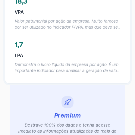
18,3
Demonstra em quanto anos o investidor
provavelmente obterá o retorno do seu investimento
VPA
de acordo com o lucro da empresa.
Valor patrimonial por ação da empresa. Muito famoso
por ser utilizado no indicador P/VPA, mas que deve ser
utilizado com cautela, já que o patrimônio contábil das
empresas acaba sendo muito distorcido.
1,7
LPA
Demonstra o lucro líquido da empresa por ação. É um
importante indicador para analisar a geração de valor
real para o sócio, principalmente em empresas cuja a
recompra de ações é comum.
Premium
Destrave 100% dos dados e tenha acesso
imediato as informações atualizadas de mais de