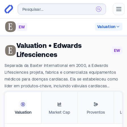
Abr
Valuation
EW
Valuation
•
Edwards
EW
Lifesciences
Separada da Baxter International em 2000, a Edwards
Lifesciences projeta, fabrica e comercializa equipamentos
médicos para doenças cardíacas. Ela se estabeleceu como
líder em produtos-chave, incluindo válvulas cardíacas
cirúrgicas, válvulas aórticas transcateteres e tecnologias de
valvas mitral e tricúspide. Cerca de 60% de suas vendas
totais vêm de fora dos EUA.
Valuation
Market Cap
Proventos
Luc