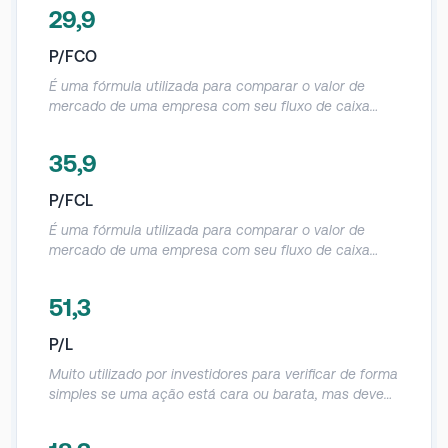
empresa e o seu operacional.
29,9
P/FCO
É uma fórmula utilizada para comparar o valor de
mercado de uma empresa com seu fluxo de caixa
operacional e informa a quantidade de dinheiro que
ela produz em relação ao preço da ação.
35,9
Normalmente utilizado em empresas que geram caixa,
mas que dão prejuízo contábil, dessa forma o FCO
P/FCL
evita essa distorção, como, por exemplo, gastos com
D&A sem efeito caixa.
É uma fórmula utilizada para comparar o valor de
mercado de uma empresa com seu fluxo de caixa
livre e informa a quantidade de dinheiro que ela
realmente produz em relação ao preço da ação. É um
51,3
indicador parecido com o P/FCO, mas como desconta
o Capex do FCO acaba sendo uma métrica mais
P/L
assertiva em relação a geração real de caixa da
empresa.
Muito utilizado por investidores para verificar de forma
simples se uma ação está cara ou barata, mas deve
ser utilizado com muito cuidado, pois acaba tendo
muitas distorções por causa do lucro líquido contábil.