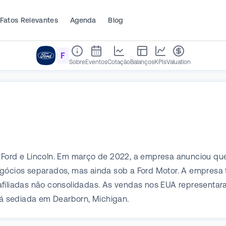
Fatos Relevantes
Agenda
Blog
F
Sobre
Eventos
Cotação
Balanços
KPIs
Valuation
 Ford e Lincoln. Em março de 2022, a empresa anunciou qu
negócios separados, mas ainda sob a Ford Motor. A empres
afiliadas não consolidadas. As vendas nos EUA representar
stá sediada em Dearborn, Michigan.