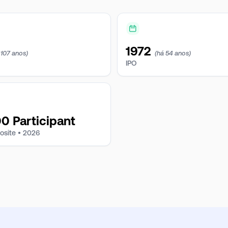
1972
 107 anos)
(há 54 anos)
IPO
 Participant
osite •
2026