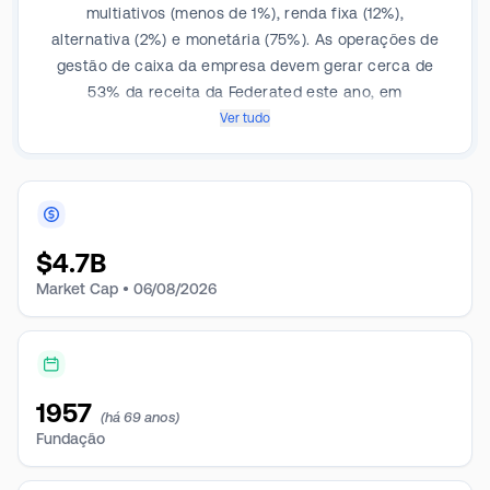
multiativos (menos de 1%), renda fixa (12%),
alternativa (2%) e monetária (75%). As operações de
gestão de caixa da empresa devem gerar cerca de
53% da receita da Federated este ano, em
comparação com 28%, 11% e 8%, respectivamente,
Ver tudo
para ações, renda fixa e operações
alternativas/multiativos/outras. Os produtos da
empresa são distribuídos por bancos fiduciários,
gestores de fortunas e corretoras (68% da AUM),
investidores institucionais (25%) e clientes
$
4.7B
internacionais (7%).
Market Cap •
06/08/2026
1957
(há 69 anos)
Fundação