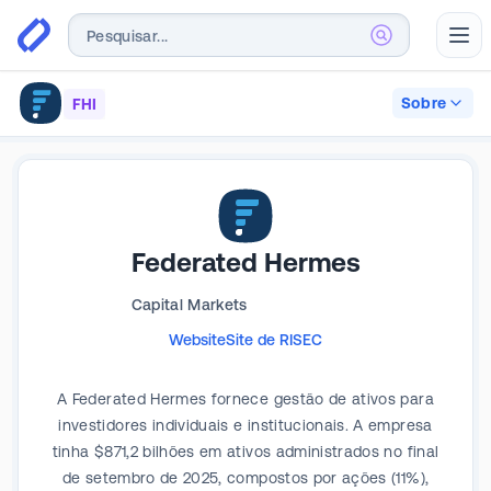
Abr
Sobre
FHI
Federated Hermes
Capital Markets
Website
Site de RI
SEC
A Federated Hermes fornece gestão de ativos para
investidores individuais e institucionais. A empresa
tinha $871,2 bilhões em ativos administrados no final
de setembro de 2025, compostos por ações (11%),