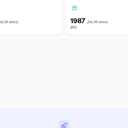
1987
há 26 anos)
(há 39 anos)
IPO