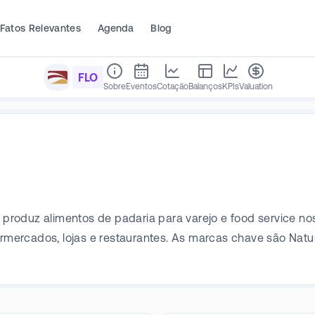
Fatos Relevantes
Agenda
Blog
FLO
Sobre
Eventos
Cotação
Balanços
KPIs
Valuation
oduz alimentos de padaria para varejo e food service nos E
permercados, lojas e restaurantes. As marcas chave são Na