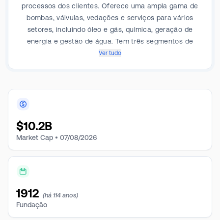
processos dos clientes. Oferece uma ampla gama de
bombas, válvulas, vedações e serviços para vários
setores, incluindo óleo e gás, química, geração de
energia e gestão de água. Tem três segmentos de
negócios: FPD para bombas personalizadas, bombas
Ver tudo
industriais pré-configuradas, sistemas de
bombeamento, vedações mecânicas, sistemas
auxiliares, peças de reposição e serviços
relacionados; e FCD para valores de isolamento,
válvulas de controle, produtos de automação de
$
10.2B
válvulas e equipamentos relacionados e eliminações
e todos os outros.
Market Cap •
07/08/2026
1912
(há 114 anos)
Fundação