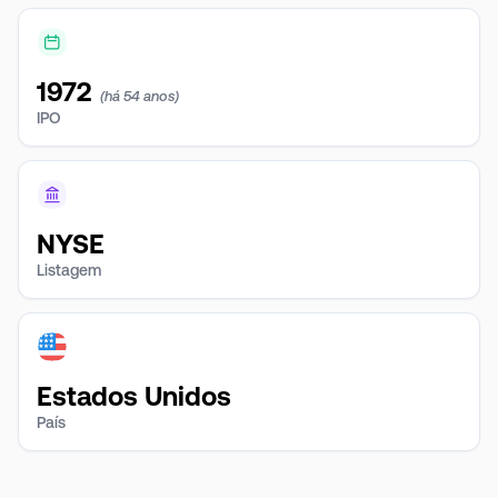
1972
(há 54 anos)
IPO
NYSE
Listagem
Estados Unidos
País