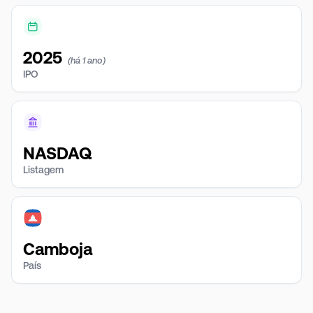
2025
(há 1 ano)
IPO
NASDAQ
Listagem
Camboja
País