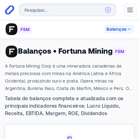
Abr
Balanços
FSM
Balanços
•
Fortuna Mining
FSM
A Fortuna Mining Corp é uma mineradora canadense de
metais preciosos com minas na América Latina e África
Ocidental, produzindo ouro e prata. Opera minas na
Argentina, Burkina Faso, Costa do Marfim, México e Perú. O
segmento da empresa é Mansfield, Sanu, Sango, Cuzcatlan,
Tabela de balanços completa e atualizada com os
Bateas, Corporate. A empresa gera a maior parte de sua
principais indicadores financeiros: Lucro Líquido,
receita no segmento Sango, que opera a mina de ouro
Receita, EBTIDA, Margem, ROE, Dividendos
Seguela. Geograficamente, a empresa gera a maior parte de
sua receita na Costa do Marfim.