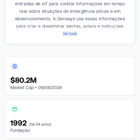
entradas de IoT para coletar informações em tempo
real sobre situações de emergência ativas e em
desenvolvimento. A Genasys usa essas informações
para criar e disseminar alertas, avisos e instruções
em vários canais antes, durante e depois de ameaças
Ver tudo
à segurança pública e empresarial, eventos críticos e
outras situações de crise. A empresa atua em dois
segmentos: hardware e software e seus mercados
são América do Norte e do Sul, Europa, Oriente Médio
e Ásia. A receita chave é gerada pelo hardware.
$
80.2M
Market Cap •
06/08/2026
1992
(há 34 anos)
Fundação