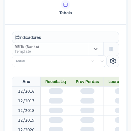
recapitalizações, refinanciamento e uma série de planos de
Tabela
negócios, incluindo locação, renovação, reposicionamento e
reaproveitamento da propriedade.
Indicadores
REITs (Banks)
Template
Anual
Ano
Receita Líq
Prov Perdas
Lucro Líq To
12/2016
$1,345
$1,345
$1,345
12/2017
$1,345
$1,345
$1,345
12/2018
$1,345
$1,345
$1,345
12/2019
$1,345
$1,345
$1,345
12/2020
$1,345
$1,345
$1,345