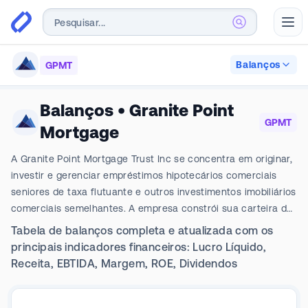
Abr
Balanços
GPMT
Balanços
•
Granite Point
GPMT
Mortgage
A Granite Point Mortgage Trust Inc se concentra em originar,
investir e gerenciar empréstimos hipotecários comerciais
seniores de taxa flutuante e outros investimentos imobiliários
comerciais semelhantes. A empresa constrói sua carteira de
investimentos empréstimo a empréstimo, enfatizando
Tabela de balanços completa e atualizada com os
rigorosa subscrição de crédito, seletividade e diversificação,
principais indicadores financeiros: Lucro Líquido,
e avalia cada investimento a partir de um valor fundamental
Receita, EBTIDA, Margem, ROE, Dividendos
em relação a outras oportunidades disponíveis no mercado.
Normalmente, fornece financiamento intermediário ou
transitório para diversos fins, incluindo aquisições,