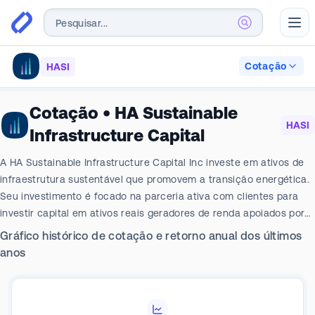
Abr
Cotação
HASI
Cotação
•
HA Sustainable
HASI
Infrastructure Capital
A HA Sustainable Infrastructure Capital Inc investe em ativos de
infraestrutura sustentável que promovem a transição energética.
Seu investimento é focado na parceria ativa com clientes para
investir capital em ativos reais geradores de renda apoiados por
fluxos de caixa recorrentes de longo prazo. Isso gerou retornos
Gráfico histórico de cotação e retorno anual dos últimos
atraentes ajustados ao risco e proporcionou aos acionistas uma
anos
exposição diversificada à transição energética.