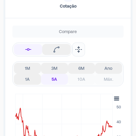
Cotação
Compare
1M
3M
6M
Ano
1A
5A
10A
Máx.
50
40