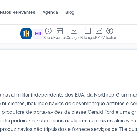
Fatos Relevantes
Agenda
Blog
HII
Sobre
Eventos
Cotação
Balanços
KPIs
Valuation
ora naval militar independente dos EUA, da Northrop Grumma
não nucleares, incluindo navios de desembarque anfíbios e c
produtora de porta-aviões da classe Gerald Ford e uma g
tratorpedeiros e submarinos nucleares com os estaleiros Ba
oduz navios não tripulados e fornece serviços de TI e ou