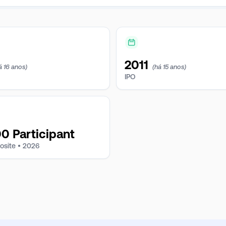
2011
á 16 anos)
(há 15 anos)
IPO
 Participant
osite •
2026