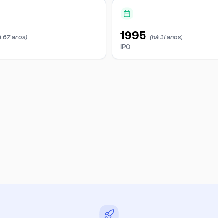
1995
á 67 anos)
(há 31 anos)
IPO