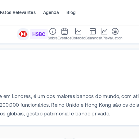
Fatos Relevantes
Agenda
Blog
HSBC
Sobre
Eventos
Cotação
Balanços
KPIs
Valuation
em Londres, é um dos maiores bancos do mundo, com ativo
 200.000 funcionários. Reino Unido e Hong Kong são os do
dos globais, gestão patrimonial e banco privado.