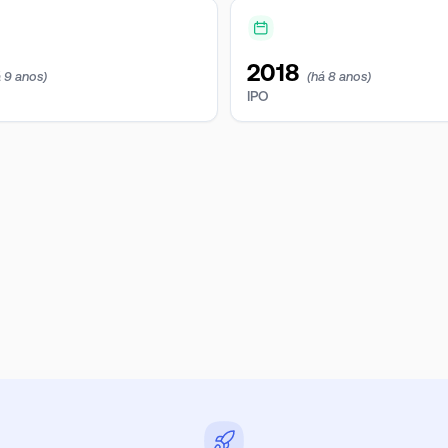
2018
á 9 anos)
(há 8 anos)
IPO