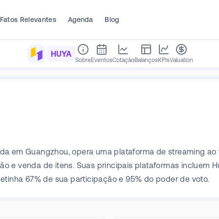
Fatos Relevantes
Agenda
Blog
HUYA
Sobre
Eventos
Cotação
Balanços
KPIs
Valuation
ada em Guangzhou, opera uma plataforma de streaming ao v
ição e venda de itens. Suas principais plataformas incluem 
detinha 67% de sua participação e 95% do poder de voto.