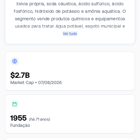
lixívia própria, soda cáustica, ácido sulfúrico, ácido
fosfórico, hidróxido de potássio e amônia aquática. O
segmento vende produtos químicos e equipamentos
usados para tratar água potável, esgoto municipal e
industrial, água de processo industrial e água de
Ver tudo
piscinas não residenciais. O segmento de saúde e
nutrição vende ingredientes para produtores de
alimentos, bebidas e higiene pessoal. A maior parte
da receita vem do tratamento de água.
$
2.7B
Market Cap •
07/08/2026
1955
(há 71 anos)
Fundação